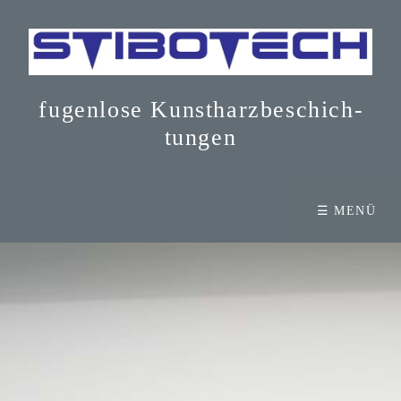
fugenlose Kunst­harz­be­schich­
tun­gen
☰ MENÜ