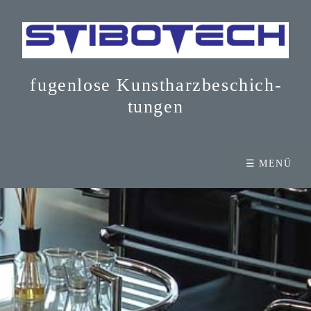
fugenlose Kunst­harz­be­schich­
tun­gen
☰ MENÜ