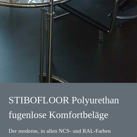
STIBOFLOOR Polyurethan
fugenlose Komfortbeläge
Der moderne, in allen NCS- und RAL-Farben